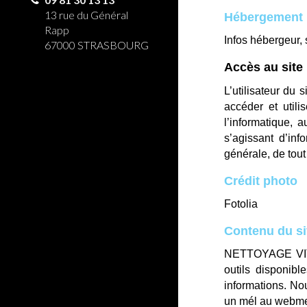
13 rue du Général
Hébergement
Rapp
Infos hébergeur, 
67000 STRASBOURG
Accès au site
L’utilisateur du s
accéder et utili
l’informatique, 
s’agissant d’inf
générale, de tout
Crédit photo
Fotolia
Contenu du si
NETTOYAGE VI
outils disponibl
informations. Nou
un mél au webmes