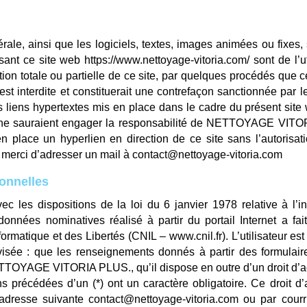
rale, ainsi que les logiciels, textes, images animées ou fixes,
sant ce site web
https://www.nettoyage-vitoria.com/
sont de l’u
tion totale ou partielle de ce site, par quelques procédés que 
 est interdite et constituerait une contrefaçon sanctionnée par 
es liens hypertextes mis en place dans le cadre du présent site
 ne sauraient engager la responsabilité de
NETTOYAGE VITO
n place un hyperlien en direction de ce site sans l’autorisa
a merci d’adresser un mail à
contact@nettoyage-vitoria.com
onnelles
c les dispositions de la loi du 6 janvier 1978 relative à l’inf
onnées nominatives réalisé à partir du portail Internet a fa
formatique et des Libertés (CNIL – www.cnil.fr). L’utilisateur e
isée : que les renseignements donnés à partir des formulaire
TTOYAGE VITORIA PLUS
., qu’il dispose en outre d’un droit d’
s précédées d’un (*) ont un caractère obligatoire. Ce droit d’a
l’adresse suivante
contact@nettoyage-vitoria.com
ou par courri