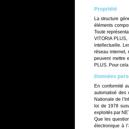
Propriété
La structure géné
éléments compo
Toute représenta
VITORIA PLUS
,
intellectuelle. L
réseau internet,
peuvent mettre e
PLUS
. Pour cel
Données pers
En conformité ave
automatisé des d
Nationale de l’In
loi de 1978 susv
exploités par
NE
Que les question
électronique à 